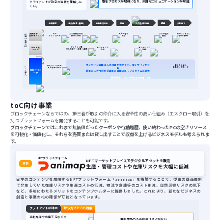
取引プロセスが明確になり、円滑なコミュニケーションが可能
クライアントが取引の進捗を理解しに
くい。
書類準備
書類(製本・郵送)
重要事項説明
締結
賃貸借契約説明
締結
契約完了
汎用電子
PDF
入力項目の設定
入力内容を
入力内容を
他のシステムに
従
契約サービス
アップロード
顧客へ送信
確認
確認
PDFを移管
来
の
電
子
契
約
オンライン用
オンラインで
オンラインで
Web会議
URLの発行・顧客へ送信
説明
説明
ツール
オンライン画面に入力項目が表示され、電子サインが可
本システムに
PDFアップロード
G
自動アップロード
入力項目の設定
能
L
AMBITION
S
顧客の入力内容が営業員の画面上にリアルタイムに表示
導
Sign
入
業務効率・UI/UXの向上
(営業員・顧客)
toC向け事業
ブロックチェーンならではの、第三者が取引の仲介に入る安全性の高い仕組み（エスクロー取引）を
持つプラットフォームを開発することも可能です。
ブロックチェーンではこれまで無価値だったクーポンや行動履歴、使い終わったPCの空きリソース
を可視化・価値化し、それらを売買または貸し出すことで収益を上げるビジネスモデルも考えられま
す。
NFTプラットフォーム
NFTマーケットプレイスでデジタルアセットを販売
実例
生産・管理コストや在庫リスクを大幅に低減
日本のコンテンツを展開するNFTプラットフォーム「animap」を構築することで、従来の商品展開
で発生していた在庫リスクや生産コストの低減、物流や倉庫等のコスト削減、自然災害リスクの低下
など、多岐にわたるメリットをコンテンツホルダーに提供しました。これにより、新たなビジネスの
創造と事業の柱の確保が可能となっています。
クライアントの課題
解決方法とその効果
過剰在庫や在庫不足などの
無形商品のため在庫リスクがない