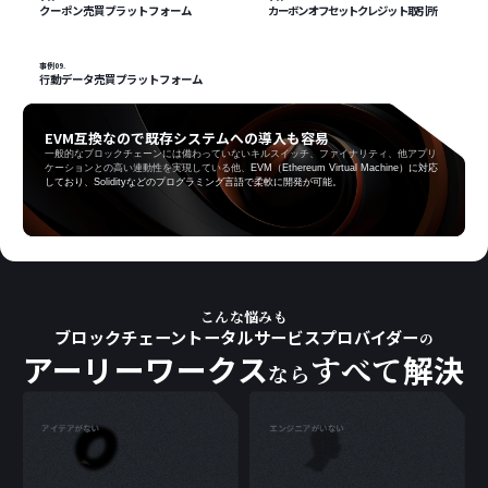
クーポン売買プラットフォーム
カーボンオフセットクレジット取引所
事例09.
行動データ売買プラットフォーム
EVM互換なので既存システムへの導入も容易
一般的なブロックチェーンには備わっていないキルスイッチ、ファイナリティ、他アプリ
ケーションとの高い連動性を実現している他、
EVM（Ethereum Virtual Machine）に対応
しており、Solidityなどのプログラミング言語で柔軟に開発が可能。
こんな
悩
みも
ブロックチェーントータルサービスプロバイダー
の
アーリーワークス
すべて
解決
なら
エンジニアがいない
アイデアがない
ビジネスプランの具体化をサポート
実装から運用までプロが対応