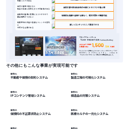
在庫リスクがある
自然災害等が起きると
自然災害や原材料供給の中断によるリスクが最小限
製品の生産に支障をきたす可能性がある
倉庫等の整備と管理にコストがかかり
物理的な店舗や倉庫が必要なく、場所を問わず展開可能
商品販売ができない
需要予測の誤差や急激なトレンドの変化
新しいコンテンツとして販売できる
に
対応する必要がある
ブロックチェーンゲーム
「SKY FRONTIER
」
Fantasy Battle
1,500
animapでの販売
万円
1週間
で売上
を達成
Play to Earnを基本としたマルチハンティングRPGゲーム「SKY
FRONTIER」がSTU48とコラボし、animapの
「SkyFrontier5THセール」で売上1500万円を達成しました。
その他にもこんな事業が実現可能です
事例01.
事例02.
不動産や保険の契約システム
製造工程の可視化システム
事例03.
事例04.
IPコンテンツ管理システム
模造品の対策システム
事例05.
事例06.
保険料の不正請求防止システム
医療カルテの一元化システム
事例07.
事例08.