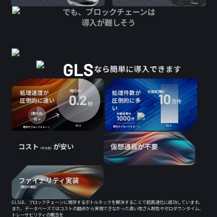
でも、ブロックチェーンは
導入が難しそう
GLS
処理件数が
1取引約
処理速度が
秒間処理約
10
0.2
圧倒的に多
圧倒的に速い
万件
秒
い
1取引約
秒間処理約
1000
10
件
秒
GLS
GLS
既存のブロックチェーン
既存のブロックチェーン
コスト
が安い
仮想通貨が不要
（ガス代）
ファイナリティ実装
（取引の確定）
GLSは、ブロックチェーンに現存するボトルネックを解決することで超高速化に成功しています。
また、データベースではコストの観点から実現できなかった高い改ざん耐性やゼロダウンタイム、
トレーサビリティの概念を