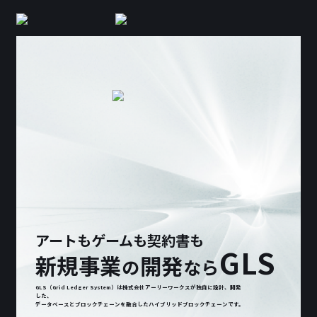
アートもゲームも契約書も
GLS
新規事業
開発
の
なら
GLS（Grid Ledger System）は株式会社アーリーワークスが独自に設計、開発
した、
データベースとブロックチェーンを融合したハイブリッドブロックチェーンです。