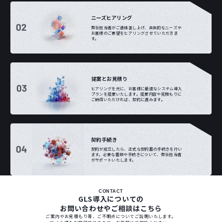
ニーズヒアリング
02
弊社担当者がご連絡差し上げ、具体的なニーズや
お客様のご要望をヒアリングさせていただきま
す。
提案とお見積り
03
ヒアリングを元に、お客様に最適なシステム導入
プランを提案いたします。提案内容や見積もりに
ご納得いただければ、契約に進みます。
契約手続き
04
契約が成立したら、正式な契約書の手続きを行い
ます。必要な書類や手続きについて、弊社担当者
がサポートいたします。
CONTACT
GLS導入についての
お問い合わせやご相談はこちら
ご案内やお見積もり等、ご不明点についてご説明いたします。