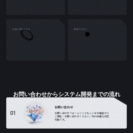
弊社にはブロックチェーン実装の実績を豊富に持つシス
ブロックチェーン事業の運用実績や知見を有する専門家
テムエンジニアが多数在籍しているため、ニーズに合わ
がビジネスプランの具体化をサポートし、新規事業を成
せた包括的なサポートが可能です。
功させるための企画に伴走します。
仕様に制約がある
集客できない
技術的制約をGLSで解決
20万人規模のコミュニティにアクセス
これまで様々な技術的制約で実現できなかったアイデア
弊社が運営する総勢20万人規模のコミュニティに直接繋
や事業をGLSの性能と弊社ブロックチェーンエンジニアの
がれるサービスを展開しており、情報提供や拡販をサポ
アイデア力でまとめて解決します。
ートできる体制が整っています。
お問い合わせからシステム開発までの流れ
お問い合わせ
01
お問い合わせフォームリンクもしくはお電話から
ご相談・お問い合わせください。Web会議も対応
可能です。