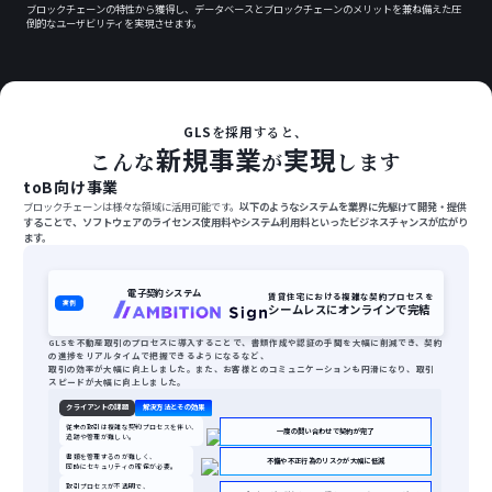
ブロックチェーンの特性から獲得し、データベースとブロックチェーンのメリットを兼ね備えた圧
倒的なユーザビリティを実現させます。
GLS
採用
を
すると、
新規事業
実現
こんな
が
します
toB向け事業
ブロックチェーンは様々な領域に活用可能です。
以下のようなシステムを業界に先駆けて開発・提供
することで、ソフトウェアのライセンス使用料やシステム利用料といったビジネスチャンスが広がり
ます。
電子契約システム
賃貸住宅における複雑な契約プロセスを
実例
シームレスにオンラインで完結
GLSを不動産取引のプロセスに導入することで、書類作成や認証の手間を大幅に削減でき、契約
の進捗をリアルタイムで把握できるようになるなど、
取引の効率が大幅に向上しました。また、お客様とのコミュニケーションも円滑になり、取引
スピードが大幅に向上しました。
クライアントの課題
解決方法とその効果
従来の取引は複雑な契約プロセスを伴い、
一度の問い合わせで契約が完了
追跡や管理が難しい。
書類を管理するのが難しく、
不備や不正行為のリスクが大幅に低減
同時にセキュリティの確保が必要。
取引プロセスが不透明で、