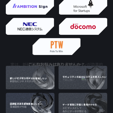
実は、新規事業開発にはブロックチェーンが効果的
セキュリティの高いシステムを導入したい
新しいビジネスモデルを模索したい
改ざん耐性が高く
24時間稼働で
データを資産に変える
不正に強い
障害耐性が高い
斬新なビジネスモデル
話題性のある新規事業にしたい
データ管理に手間と費用がかかる
次世代技術を用いた
事業開発が可能
エビデンスとして
永久にデータが残せる